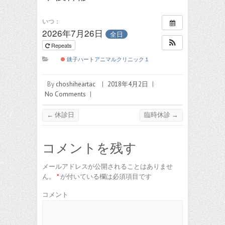
いつ：
2026年7月26日
全日
Repeats
銚子ハートアニマルクリニック１
By
choshiheartac
|
2018年4月2日
|
No Comments
|
←
休診日
臨時休診
→
コメントを残す
メールアドレスが公開されることはありませ
ん。
*
が付いている欄は必須項目です
コメント